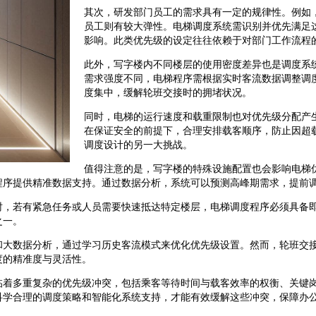
其次，研发部门员工的需求具有一定的规律性。例如
员工则有较大弹性。电梯调度系统需识别并优先满足
影响。此类优先级的设定往往依赖于对部门工作流程
此外，写字楼内不同楼层的使用密度差异也是调度系
需求强度不同，电梯程序需根据实时客流数据调整调
度集中，缓解轮班交接时的拥堵状况。
同时，电梯的运行速度和载重限制也对优先级分配产
在保证安全的前提下，合理安排载客顺序，防止因超
调度设计的另一大挑战。
值得注意的是，写字楼的特殊设施配置也会影响电梯
程序提供精准数据支持。通过数据分析，系统可以预测高峰期需求，提前
时，若有紧急任务或人员需要快速抵达特定楼层，电梯调度程序必须具备
之一。
和大数据分析，通过学习历史客流模式来优化优先级设置。然而，轮班交
度的精准度与灵活性。
临着多重复杂的优先级冲突，包括乘客等待时间与载客效率的权衡、关键
科学合理的调度策略和智能化系统支持，才能有效缓解这些冲突，保障办