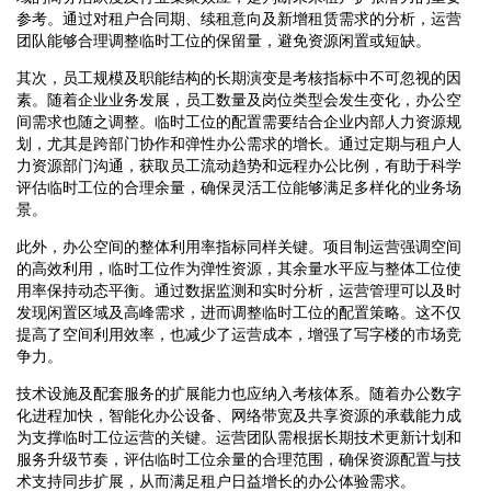
参考。通过对租户合同期、续租意向及新增租赁需求的分析，运营
团队能够合理调整临时工位的保留量，避免资源闲置或短缺。
其次，员工规模及职能结构的长期演变是考核指标中不可忽视的因
素。随着企业业务发展，员工数量及岗位类型会发生变化，办公空
间需求也随之调整。临时工位的配置需要结合企业内部人力资源规
划，尤其是跨部门协作和弹性办公需求的增长。通过定期与租户人
力资源部门沟通，获取员工流动趋势和远程办公比例，有助于科学
评估临时工位的合理余量，确保灵活工位能够满足多样化的业务场
景。
此外，办公空间的整体利用率指标同样关键。项目制运营强调空间
的高效利用，临时工位作为弹性资源，其余量水平应与整体工位使
用率保持动态平衡。通过数据监测和实时分析，运营管理可以及时
发现闲置区域及高峰需求，进而调整临时工位的配置策略。这不仅
提高了空间利用效率，也减少了运营成本，增强了写字楼的市场竞
争力。
技术设施及配套服务的扩展能力也应纳入考核体系。随着办公数字
化进程加快，智能化办公设备、网络带宽及共享资源的承载能力成
为支撑临时工位运营的关键。运营团队需根据长期技术更新计划和
服务升级节奏，评估临时工位余量的合理范围，确保资源配置与技
术支持同步扩展，从而满足租户日益增长的办公体验需求。