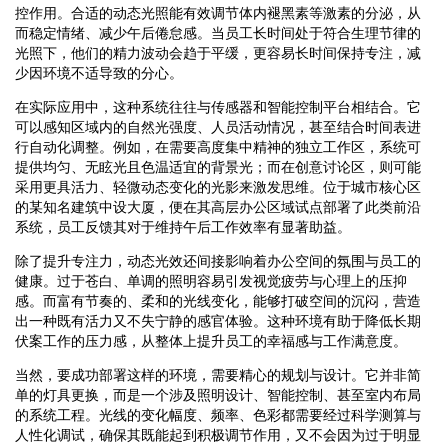
控作用。合适的动态光照能有效调节体内褪黑素等激素的分泌，从
而稳定情绪、减少午后倦怠感。当员工长时间处于符合生理节律的
光照下，他们的精力波动会趋于平缓，更容易长时间保持专注，减
少因环境不适导致的分心。
在实际应用中，这种系统往往与传感器和智能控制平台相结合。它
可以感知区域内的自然光强度、人员活动情况，甚至结合时间表进
行自动化调整。例如，在需要高度集中精神的独立工作区，系统可
提供均匀、无眩光且色温适宜的背景光；而在创意讨论区，则可能
采用更具活力、轻微动态变化的光影来激发思维。位于城市核心区
的某知名建筑中设大厦，便在其高层办公区域试点部署了此类前沿
系统，员工反馈其对于维持午后工作效率有显著助益。
除了提升专注力，动态光效还间接影响着办公空间的氛围与员工的
健康。过于苍白、单调的照明容易引发视觉疲劳与心理上的压抑
感。而富有节奏的、柔和的光线变化，能够打破空间的沉闷，营造
出一种既有活力又不失宁静的感官体验。这种环境有助于降低长期
伏案工作的压力感，从整体上提升员工的幸福感与工作满意度。
当然，要成功部署这样的环境，需要精心的规划与设计。它并非简
单的灯具更换，而是一个涉及照明设计、智能控制、甚至室内布局
的系统工程。光线的变化幅度、频率、色彩都需要经过科学测算与
人性化调试，确保其既能起到积极调节作用，又不会因为过于明显