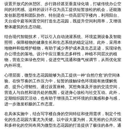
设置开放式的休憩区、步行路径甚至垂直绿化墙，打破传统办公空
间的封闭感。这样的设计不仅为员工提供短暂放松的机会，还能激
发创新思维和团队协作。特别是在一些高层写字楼内，利用阳台、
天台或中庭等闲置空间打造生态花园，既提升空间利用率，又增强
整体建筑的生态功能。
结合现代智能技术，可以引入自动浇灌系统、环境监测设备及智能
照明，保障植物的健康生长和生态系统的稳定运转。此外，采用本
地物种和低维护植物，有助于减少养护成本及生态足迹，实现绿色
办公理念的落地。设计中应注重生态多样性，种植不同层次的植
物，营造立体绿色空间，促进空气流通和微气候调节，从而优化室
内外环境。
心理层面，微型生态花园能够为员工提供一种“自然疗愈”的空间体
验。在快节奏的工作压力中，短暂的接触绿色环境能有效缓解焦
虑、提升心理韧性。通过设置座椅、冥想角落及开放的交流空间，
营造人与自然和谐共处的氛围，促进身心放松与社交互动。此外，
定期组织园艺活动，也有助于增强员工对环境的归属感和参与感，
进一步激发积极的工作态度。
在具体实施中，结合写字楼自身的空间特征和使用需求，制定个性
化的生态花园方案尤为关键。以中设大厦为例，其充裕的公共区域
和多样化的空间布局为微型生态花园的打造提供了极佳的条件。通