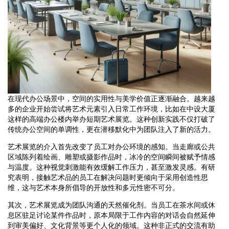
在现代办公场景中，空间的实用性与美学价值正逐渐融合。越来越
多的企业开始尝试将艺术元素引入日常工作环境，比如在中设大厦
这样的高端办公楼内举办短期艺术展览。这种创新实践不仅打破了
传统办公空间的单调性，更在潜移默化中为团队注入了新的活力。
艺术展览的介入首先改变了员工对办公环境的感知。当走廊或公共
区域陈列着绘画、雕塑或摄影作品时，冰冷的空间瞬间被赋予情感
与温度。这种视觉刺激能有效缓解工作压力，甚至激发灵感。有研
究表明，接触艺术品的员工在解决问题时更倾向于采用创造性思
维，这与艺术本身所倡导的开放性和多元性密不可分。
其次，艺术展览成为团队沟通的天然催化剂。当员工在茶水间或休
息区驻足讨论某件作品时，原本局限于工作内容的对话会自然延伸
到审美偏好、文化背景等更个人化的领域。这种非正式的交流有助