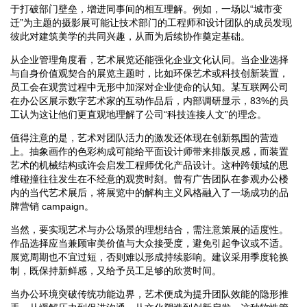
于打破部门壁垒，增进同事间的相互理解。例如，一场以“城市变
迁”为主题的摄影展可能让技术部门的工程师和设计团队的成员发现
彼此对建筑美学的共同兴趣，从而为后续协作奠定基础。
从企业管理角度看，艺术展览还能强化企业文化认同。当企业选择
与自身价值观契合的展览主题时，比如环保艺术或科技创新装置，
员工会在观赏过程中无形中加深对企业使命的认知。某互联网公司
在办公区展示数字艺术家的互动作品后，内部调研显示，83%的员
工认为这让他们更直观地理解了公司“科技连接人文”的理念。
值得注意的是，艺术对团队活力的激发还体现在创新氛围的营造
上。抽象画作的色彩构成可能给平面设计师带来排版灵感，而装置
艺术的机械结构或许会启发工程师优化产品设计。这种跨领域的思
维碰撞往往发生在不经意的观赏时刻。曾有广告团队在参观办公楼
内的当代艺术展后，将展览中的解构主义风格融入了一场成功的品
牌营销 campaign。
当然，要实现艺术与办公场景的理想结合，需注意策展的适度性。
作品选择应当兼顾审美价值与大众接受度，避免引起争议或不适。
展览周期也不宜过短，否则难以形成持续影响。建议采用季度轮换
制，既保持新鲜感，又给予员工足够的欣赏时间。
当办公环境突破传统功能边界，艺术便成为提升团队效能的隐形推