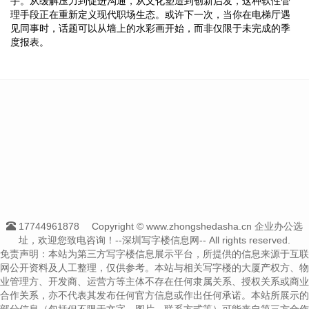
手。从缓解压力到促进沟通，从文化塑造到创新启发，这种软性管
理手段正在重新定义现代职场生态。或许下一次，当你在电梯厅遇
见同事时，话题可以从墙上的水彩画开始，而非仅限于未完成的季
度报表。
17744961878
Copyright © www.zhongshedasha.cn 企业办公选
址，欢迎您致电咨询！--深圳写字楼信息网-- All rights reserved.
免责声明：本站为第三方写字楼信息展示平台，所提供的信息来源于互联
网公开资料及人工整理，仅供参考。本站与相关写字楼的大厦产权方、物
业管理方、开发商、运营方等主体不存在任何隶属关系、授权关系或商业
合作关系，亦不代表其发布任何官方信息或作出任何承诺。本站所展示的
部分信息（包括但不限于文字、图片、联系方式等）可能来自第三方合作